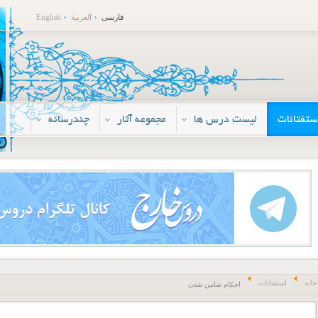
فارسی
العربية
English
ستفتائات
لیست درس ها
مجموعه آثار
چندرسانه
خانه
استفتائات
احکام ضامن شدن