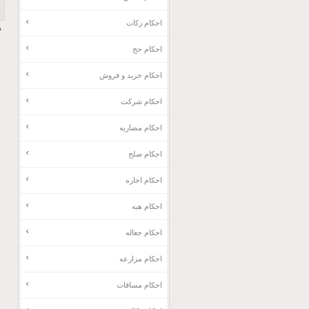
احکام زکات
م
احکام حج
احکام خرید و فروش
احکام شرکت
احکام مضاربه
احکام صلح
احکام اجاره
احکام هبه
احکام جعاله
احکام مزارعه
احکام مساقات