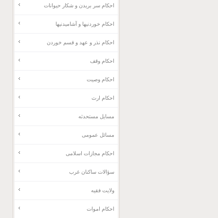
احکام سر بریدن و شکار حیوانات
احکام خوردنیها و آشامیدنیها
احکام نذر و عهد و قسم خوردن
احکام وقف
احکام وصیت
احکام ارث
مسایل مستحدثه
مسائل عمومی
احکام مجازات اسلامی
سؤالات ساکنان غرب
ولایت فقیه
احکام اموات