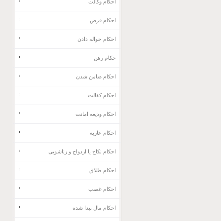
احکام وکالت
احکام قرض
احکام حواله دادن
حکام رهن
احکام ضامن شدن
احکام کفالت
احکام ودیعه امانت
احکام عاریه
احکام نکاح یا ازدواج و زناشویی
احکام طلاق
احکام غصب
احکام مال پیدا شده