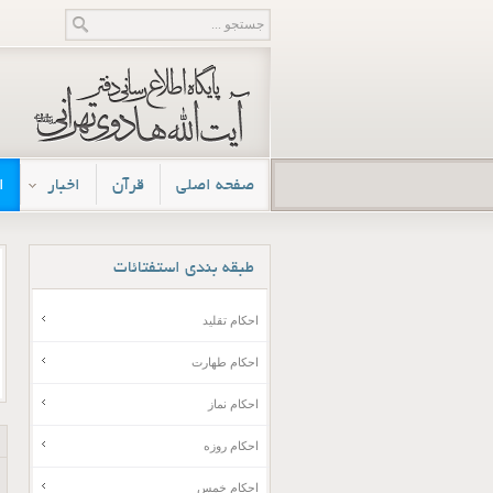
صفحه اصلی
قرآن
اخبار
ا
طبقه
بندی استفتائات
احکام تقلید
احکام طهارت
احکام نماز
احکام روزه
احکام خمس