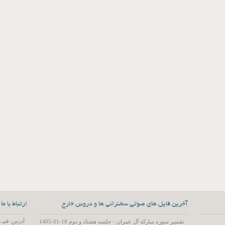
آخرین فایل های صوتی سخنرانی ها و دروس خارج
ارتباط با ما
آدرس: قم، 55 متری عمار یاسر، کوچه 15، پلاک 2
تفسیر سوره مبارکه آل عمران - جلسه هشتاد و دوم 18-01-1405