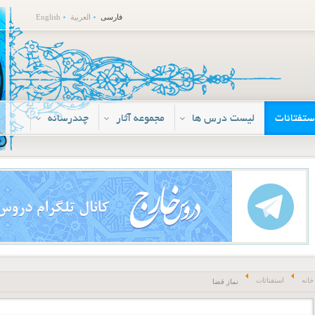
فارسی
العربية
English
ستفتائات
لیست درس ها
مجموعه آثار
چندرسانه
خانه
استفتائات
نماز قضا