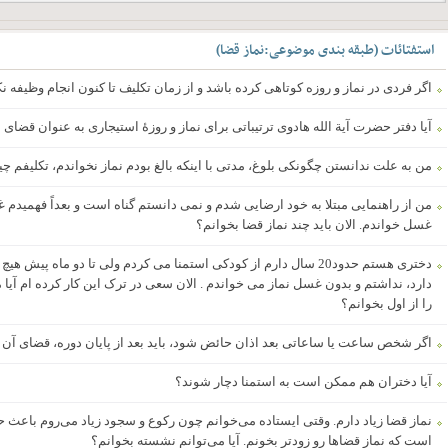
استفتائات
(
طبقه بندی موضوعی
:
نماز قضا
)
اگر فردی در نماز و روزه کوتاهی کرده باشد و از زمان تکلیف تا کنون انجام وظیفه نک
آیا دفتر حضرت آیة الله هادوی ترتیباتی برای نماز و روزۀ استیجاری به عنوان قضای 
من به علت ندانستن چگونکی بلوغ، مدتی با اینکه بالغ بودم نماز نخواندم، تکلیفم 
من از راهنمایی مبتلا به خود ارضایی شدم و نمی دانستم گناه است و بعداً فهمیدم غسل
غسل خواندم. الان باید چند نماز قضا بخوانم؟
دختری هستم حدود20 سال دارم از کودکی استمنا می کردم ولی تا دو ماه پ
را از اول بخوانم؟
اگر شخص ساعت یا ساعاتی بعد اذان حائض شود، باید بعد از پایان دوره، قضای آن نما
آیا دختران هم ممکن است به استمنا دچار شوند؟
نماز قضا زیاد دارم. وقتی ایستاده می‌خوانم چون رکوع و سجود زیاد می‌روم باعث حا
است که نماز قضاها رو زودتر بخونم. آیا می‌توانم نشسته بخوانم؟