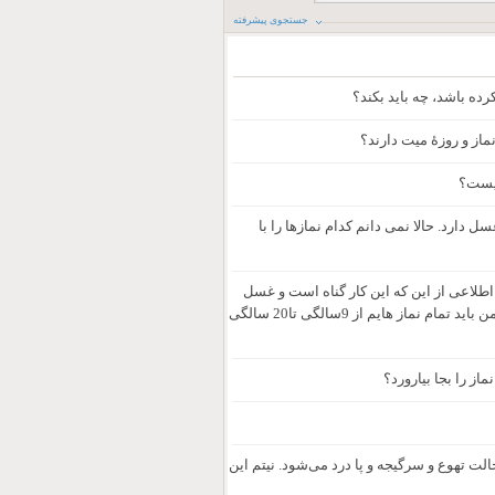
جستجوی پیشرفته
رده باشد، چه باید بکند؟
نماز و روزۀ میت دارند؟
چیست؟
 دارد. حالا نمی دانم کدام نمازها را با
یش هیچ اطلاعی از این که این کار گناه است و غسل
دارد، نداشتم و بدون غسل نماز می خواندم . الان سعی در ترک این کار کرده ام آیا من باید تمام نماز هایم از 9سالگی تا20 سالگی
ز را بجا بیارورد؟
لت تهوع و سرگیجه و پا درد می‌شود. نیتم این