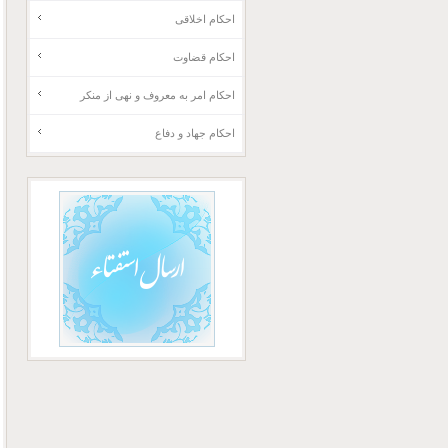
احکام اخلاقی
احکام قضاوت
احکام امر به معروف و نهی از منکر
احکام جهاد و دفاع