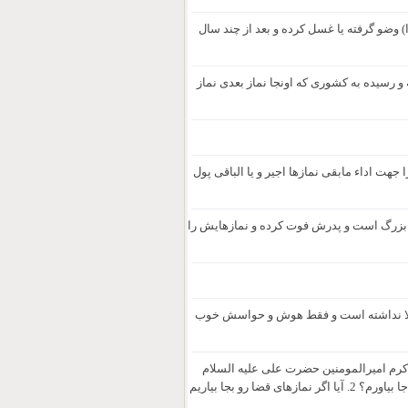
وضو گرفته یا غسل کرده و بعد از چند سال
و رسیده به کشوری که اونجا نماز بعدی نماز
جهت اداء مابقی نمازها اجیر و یا الباقی پول
ر بزرگ است و پدرش فوت کرده و نمازهایش را
 اصلا نداشته است و فقط هوش و حواسش خوب
م. از تاریخ ۲۱ فروردین ۱۴۰۳ به لطف عنایت و کرم امیرالمومنین حضرت علی علیه السلام
توفیق خواندن نمازهای واجب را پیدا کردم. بفرمائید بنده چند سال نماز قضا باید به جا بیاورم؟ 2. آیا اگر نمازهای قضا رو بجا بیاریم