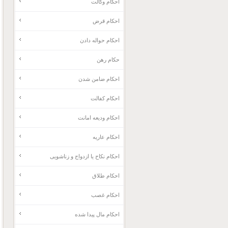
احکام وکالت
احکام قرض
احکام حواله دادن
حکام رهن
احکام ضامن شدن
احکام کفالت
احکام ودیعه امانت
احکام عاریه
احکام نکاح یا ازدواج و زناشویی
احکام طلاق
احکام غصب
احکام مال پیدا شده