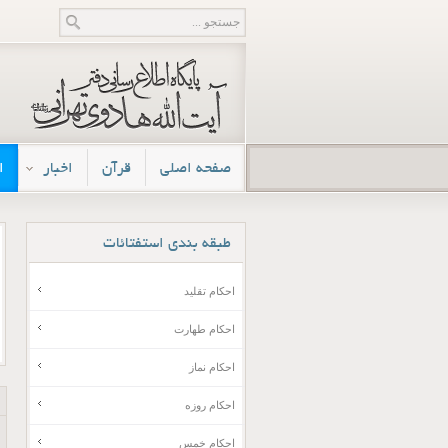
صفحه اصلی
قرآن
اخبار
ا
طبقه
بندی استفتائات
احکام تقلید
احکام طهارت
احکام نماز
احکام روزه
احکام خمس