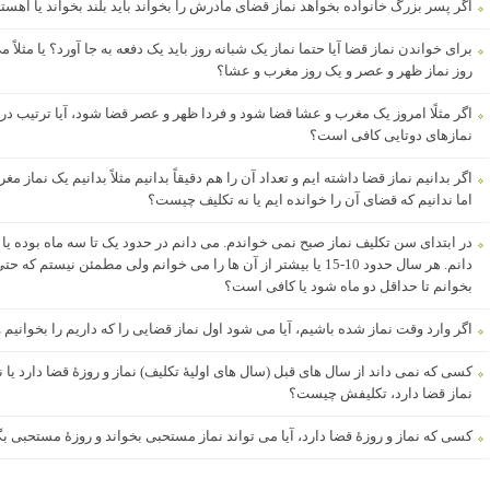
اگر پسر بزرگ خانواده بخواهد نماز قضای مادرش را بخواند باید بلند بخواند یا آهست
برای خواندن نماز قضا آیا حتما نماز یک شبانه روز باید یک دفعه به جا آورد؟ یا مثلا
روز نماز ظهر و عصر و یک روز مغرب و عشا؟
اگر مثلًا امروز یک مغرب و عشا قضا شود و فردا ظهر و عصر قضا شود، آیا ترتیب د
نمازهای دوتایی کافی است؟
اگر بدانیم نماز قضا داشته ایم و تعداد آن را هم دقیقاً بدانیم مثلاً بدانیم یک نم
اما ندانیم که قضای آن را خوانده ایم یا نه تکلیف چیست؟
در ابتدای سن تکلیف نماز صبح نمی خواندم. می دانم در حدود یک تا سه ماه بوده یا
دانم. هر سال حدود 10-15 یا بیشتر از آن ها را می خوانم ولی مطمئن نی
بخوانم تا حداقل دو ماه شود یا کافی است؟
اگر وارد وقت نماز شده باشیم، آیا می شود اول نماز قضایی را که داریم را بخوانیم و
کسی که نمی داند از سال های قبل (سال های اولیۀ تکلیف) نماز و روزۀ قضا دارد یا ن
نماز قضا دارد، تکلیفش چیست؟
کسی که نماز و روزۀ قضا دارد، آیا می تواند نماز مستحبی بخواند و روزۀ مستحبی بگ