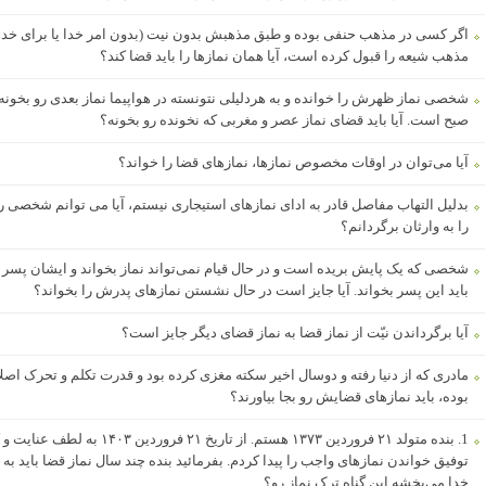
اگر کسی در مذهب حنفی بوده و طبق مذهبش بدون نیت (بدون امر خدا یا برای خدا) 
مذهب شیعه را قبول کرده است، آیا همان نمازها را باید قضا کند؟
شخصی نماز ظهرش را خوانده و به هردلیلی نتونسته در هواپیما نماز بعدی رو بخونه 
صبح است. آیا باید قضای نماز عصر و مغربی که نخونده رو بخونه؟
آیا می‌توان در اوقات مخصوص نمازها، نمازهای قضا را خواند؟
بدلیل التهاب مفاصل قادر به ادای نمازهای استیجاری نیستم، آیا می توانم شخصی را 
را به وارثان برگردانم؟
شخصی که یک پایش بریده است و در حال قیام نمی‌تواند نماز بخواند و ایشان پس
باید این پسر بخواند. آیا جایز است در حال نشستن نمازهای پدرش را بخواند؟
آیا برگرداندن نیّت از نماز قضا به نماز قضای دیگر جایز است؟
مادری که از دنیا رفته و دوسال اخیر سکته مغزی کرده بود و قدرت تکلم و تحرک
بوده، باید نمازهای قضایش رو بجا بیاورند؟
1. بنده متولد ۲۱ فروردین ۱۳۷۳ هست
خدا می‌بخشه این گناه ترک نماز رو؟