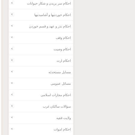
احکام سر بریدن و شکار حیوانات
احکام خوردنیها و آشامیدنیها
احکام نذر و عهد و قسم خوردن
احکام وقف
احکام وصیت
احکام ارث
مسایل مستحدثه
مسائل عمومی
احکام مجازات اسلامی
سؤالات ساکنان غرب
ولایت فقیه
احکام اموات