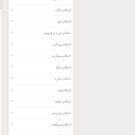
احکام زکات
احکام حج
احکام خرید و فروش
احکام شرکت
احکام مضاربه
احکام صلح
احکام اجاره
احکام هبه
احکام جعاله
احکام مزارعه
احکام مساقات