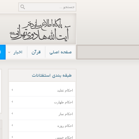
صفحه اصلی
قرآن
اخبار
ا
طبقه
بندی استفتائات
احکام تقلید
احکام طهارت
احکام نماز
احکام روزه
احکام خمس