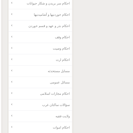
احکام سر بریدن و شکار حیوانات
احکام خوردنیها و آشامیدنیها
احکام نذر و عهد و قسم خوردن
احکام وقف
احکام وصیت
احکام ارث
مسایل مستحدثه
مسائل عمومی
احکام مجازات اسلامی
سؤالات ساکنان غرب
ولایت فقیه
احکام اموات