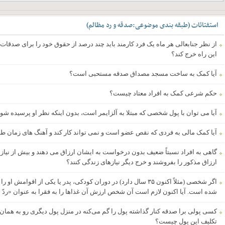
استفتائات
(
طبقه بندی موضوعی
:
صدقه و رد مظالم
)
از نظر جنابعالی هر ماه یک فرد کارمند باید چند درصد از حقوق خود را برای صدقات و
این راه خرج کند؟
آیا کمک به ساخت مسجد مصداق صدقه مستحبی است؟
حکم شرعی کمک به افراد معتاد چیست؟
آیا می توان با پول شخصی که مبتلا به آلزایمر است، بدون اینکه نظر او پرسیده شو
آیا کمک مالی به فردی که نقص عضو است و نمی تواند کار کند و آهنگ های زمان ط
گاهی به افراد نسبتاً ضعیف بدون درخواست به ایشان ارزاق می دهند و بیش از نیاز خ
ارزاق مذکور را بفروشند و خرج دیگر نیازهای زندگی کنند؟
اگر شخصی (مثلاً اکنون ۳۵ سال دارد) در دوران کودکی، پدر یا یکی از اقو
شده است. آیا اکنون لازم است آن شخص ارزش آن غذاها را به فقرا به عنوان «ردّ 
کسی پولی برا صدقه کنار گذاشته پول را گم می‌کنه در منزل پول دیگری رو به همان ا
تکلیف این پول چیست؟