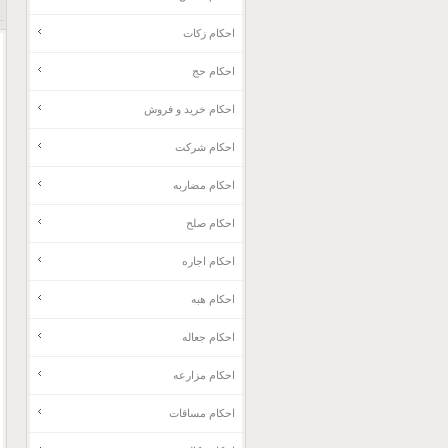
احکام زکات
احکام حج
احکام خرید و فروش
احکام شرکت
احکام مضاربه
احکام صلح
احکام اجاره
احکام هبه
احکام جعاله
احکام مزارعه
احکام مساقات