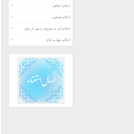
احکام اخلاقی
احکام قضاوت
احکام امر به معروف و نهی از منکر
احکام جهاد و دفاع