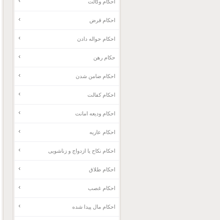
احکام وکالت
احکام قرض
احکام حواله دادن
حکام رهن
احکام ضامن شدن
احکام کفالت
احکام ودیعه امانت
احکام عاریه
احکام نکاح یا ازدواج و زناشویی
احکام طلاق
احکام غصب
احکام مال پیدا شده