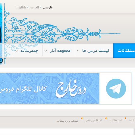
فارسی
العربية
English
ستفتائات
لیست درس ها
مجموعه آثار
چندرسانه
خانه
استفتائات
اعتقادی_دینی
صدقه و رد مظالم