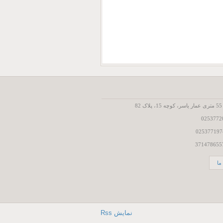
8
ما
نمایش Rss