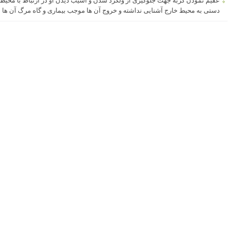
عقیم نمودن گربه جهت جلوگیری از ولگرد شدن و آسیب دیدن او در ارتباط با محیط، 
دستی به محیط خارج آشنایی نداشته و خروج آن ها موجب بیماری و گاه مرگ آن ها 