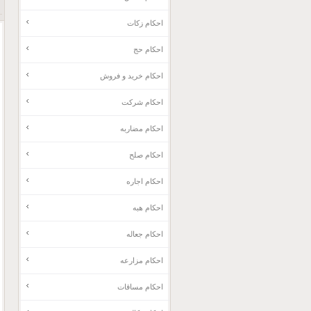
احکام زکات
احکام حج
احکام خرید و فروش
احکام شرکت
احکام مضاربه
احکام صلح
احکام اجاره
احکام هبه
احکام جعاله
احکام مزارعه
احکام مساقات