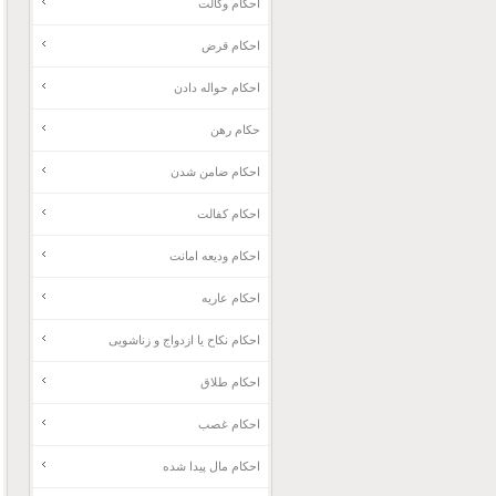
احکام وکالت
احکام قرض
احکام حواله دادن
حکام رهن
احکام ضامن شدن
احکام کفالت
احکام ودیعه امانت
احکام عاریه
احکام نکاح یا ازدواج و زناشویی
احکام طلاق
احکام غصب
احکام مال پیدا شده