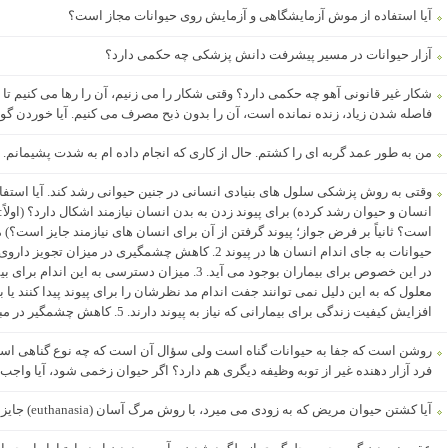
آیا استفاده از موش آزمایشگاهی و آزمایش روی حیوانات مجاز است؟
آزار حیوانات در مسیر پیشرفت دانش پزشکی چه حکمی دارد؟
شکار غیر قانونی آهو چه حکمی دارد؟ وقتی شکار را می زنیم، آن را رها می کنیم تا 
فاصله شدن زیاد، زنده نمانده است، آن را بدون ذبح مصرف می کنیم. آیا خوردن گ
من به طور عمد گربه ای را کشتم. حال از کاری که انجام داده ام به شدت پشیمانم. ب
وقتی به روش پزشکی سلول های بنیادی انسانی در جنین حیوانی رشد کند. آیا استفاده 
انسان و حیوان رشد کرده) برای پیوند زدن به بدن انسان نیازمند اشکال دارد؟ (او
حیوانات به جای اندام انسان ها در پیوند 2. کاهش چشمگیری
در این خصوص برای بیماران بوجود می آید. 3. میزان دسترسی
افزایش کیفیت زندگی برای بیمارانی که نیاز به پیوند دارند. 5. کاهش چشمگیر در مبالغ معالجه چه برای کشور و چه برای بیماران.
روشن است که جفا به حیوانات گناه است ولی سؤال آن است که چه نوع گناهی است؟
فرد آزار دهنده غیر از توبه وظیفه‌ دیگری هم دارد؟ اگر حیوان زخمی شود، آیا واج
آیا کشتن حیوان مریض که به زودی می میرد، با روش مرگ آسان (euthanasia) جایز است.