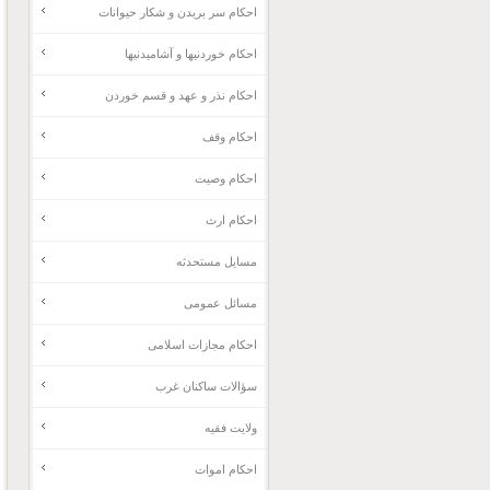
احکام سر بریدن و شکار حیوانات
احکام خوردنیها و آشامیدنیها
احکام نذر و عهد و قسم خوردن
احکام وقف
احکام وصیت
احکام ارث
مسایل مستحدثه
مسائل عمومی
احکام مجازات اسلامی
سؤالات ساکنان غرب
ولایت فقیه
احکام اموات