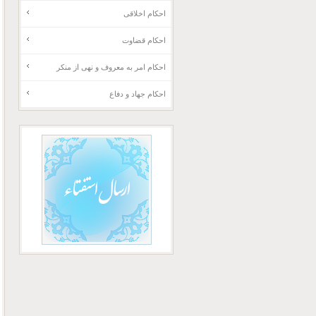
احکام اخلاقی
احکام قضاوت
احکام امر به معروف و نهی از منکر
احکام جهاد و دفاع