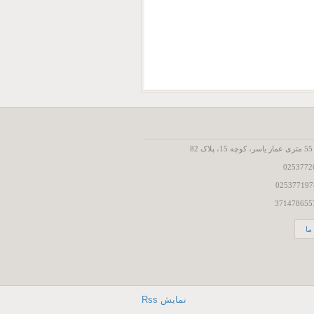
8
ما
نمایش Rss