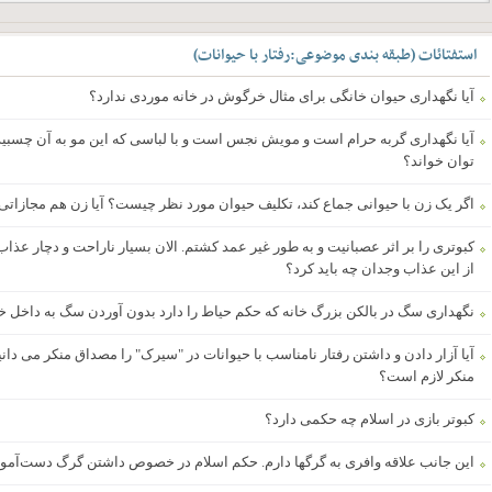
استفتائات
(
طبقه بندی موضوعی
:
رفتار با حیوانات
)
آیا نگهداری حیوان خانگی برای مثال خرگوش در خانه موردی ندارد؟
آیا نگهداری گربه حرام است و مویش نجس است و با لباسی که این مو به آن چسبید
توان خواند؟
اگر یک زن با حیوانی جماع کند، تکلیف حیوان مورد نظر چیست؟ آیا زن هم مجازاتی 
کبوتری را بر اثر عصبانیت و به طور غیر عمد کشتم. الان بسیار ناراحت و دچار 
از این عذاب وجدان چه باید کرد؟
نگهداری سگ در بالکن بزرگ خانه که حکم حیاط را دارد بدون آوردن سگ به داخل 
آیا آزار دادن و داشتن رفتار نامناسب با حیوانات در "سیرک" را مصداق منکر می دانید؟ 
منکر لازم است؟
کبوتر بازی در اسلام چه حکمی دارد؟
این جانب علاقه وافری به گرگها دارم. حکم اسلام در خصوص داشتن گرگ دست‌آم