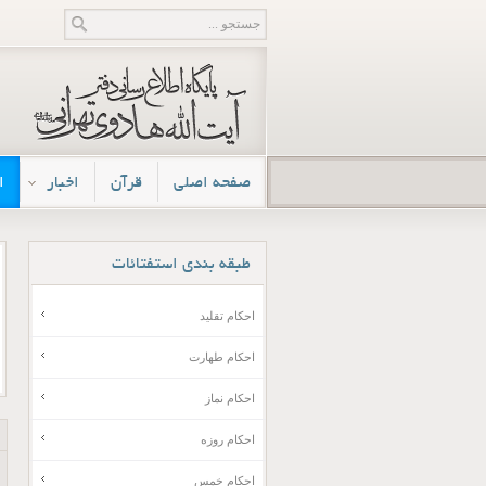
صفحه اصلی
قرآن
اخبار
ا
طبقه
بندی استفتائات
احکام تقلید
احکام طهارت
احکام نماز
احکام روزه
احکام خمس