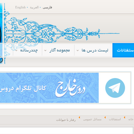
فارسی
العربية
English
ستفتائات
لیست درس ها
مجموعه آثار
چندرسانه
خانه
استفتائات
مسائل عمومی
رفتار با حیوانات