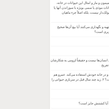
داری سگ و گربه و کبوتر و میمون و مار و امثال این حیوانات در خانه،
شته باشد، به لحاظ شرعی چگونه است؟ ۳. کشتن حیوانات موذی یا سمی بویژه با سوزاندن آنها یا
یگو که از نوع ماهیان پولک‌دار نیست، بلکه اصلاً جزء ماهیان
 و نگهداری می‌کنند آیا بیع آن‌ها صحیح
زیری است؟
امه غذایی انسان‌ها نیست و حقیقتاً لزومی به شکارشان
د و در خانه خودش استفاده می‌کند. عمرو هم
یک روز در خانه او بود و از همان چیز استفاده کرده بود. آیا بر زید و عمرو چیزی هست؟ ۲. زید چند سال قبل در سربازی حیوانی را
 آیا کشتنش جایز است؟