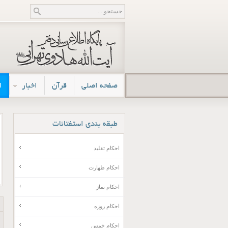
صفحه اصلی
قرآن
اخبار
ا
طبقه
بندی استفتائات
احکام تقلید
احکام طهارت
احکام نماز
احکام روزه
احکام خمس