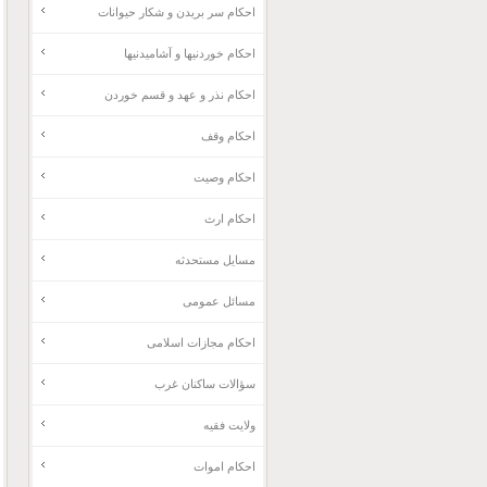
احکام سر بریدن و شکار حیوانات
احکام خوردنیها و آشامیدنیها
احکام نذر و عهد و قسم خوردن
احکام وقف
احکام وصیت
احکام ارث
مسایل مستحدثه
مسائل عمومی
احکام مجازات اسلامی
سؤالات ساکنان غرب
ولایت فقیه
احکام اموات