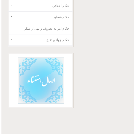
احکام اخلاقی
احکام قضاوت
احکام امر به معروف و نهی از منکر
احکام جهاد و دفاع