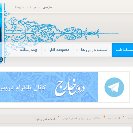
فارسی
العربية
English
ستفتائات
لیست درس ها
مجموعه آثار
چندرسانه
خانه
استفتائات
احکام نذر و عهد و قسم خوردن
احکام نذر و عهد