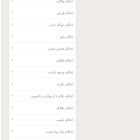
احکام وکالت
احکام قرض
احکام حواله دادن
حکام رهن
احکام ضامن شدن
احکام کفالت
احکام ودیعه امانت
احکام عاریه
احکام نکاح یا ازدواج و زناشویی
احکام طلاق
احکام غصب
احکام مال پیدا شده