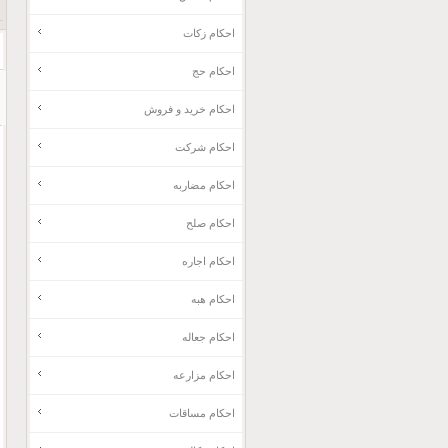
احکام زکات
احکام حج
احکام خرید و فروش
احکام شرکت
احکام مضاربه
احکام صلح
احکام اجاره
احکام هبه
احکام جعاله
احکام مزارعه
احکام مساقات